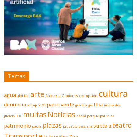
Temas
cultura
arte
agua
albistur
Autopista
Camiones
corrupción
denuncia
espacio verde
Illia
enrique
garrido
gas
impuestos
multas
Noticias
judicial
luz
oficial
parque patricios
plazas
teatro
patrimonio
subte a
pauta
proyecto persiana
Transporte
tribunales
Zoo