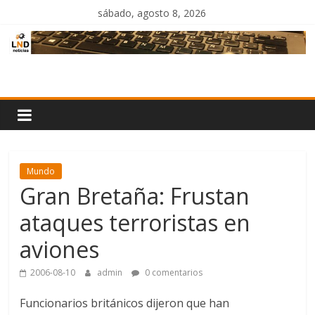
Saltar
sábado, agosto 8, 2026
al
contenido
LND
Noticias
Mundo
Gran Bretaña: Frustan
ataques terroristas en
aviones
2006-08-10
admin
0 comentarios
Funcionarios británicos dijeron que han