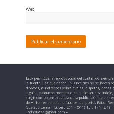
Web
Está permitida la reproducción del contenido siempr
la fuente. Los que hacen LND noticias no se hacen re
directos, ni indirectos sobre quejas, disputas, daños
legales, psíquicos morales o de cualquier otra índole
surgir como consecuencia de la publicación de conte
de visitantes actuales o futuros, del portal. Editor Re
Gustavo Lema – Lucero 261 – (011) 15 5 174 42 19 –
lndnoticias@gmail.com
–