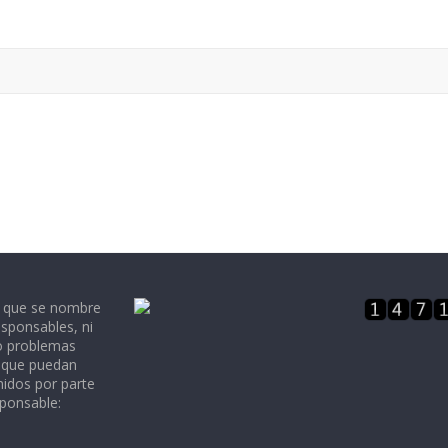
e que se nombre
sponsables, ni
 o problemas
, que puedan
nidos por parte
sponsable: