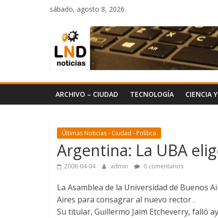
Saltar
sábado, agosto 8, 2026
al
LND
contenido
Noticias
ARCHIVO – CIUDAD
TECNOLOGÍA
CIENCIA 
Últimas Noticias - Ciudad - Política
Argentina: La UBA eli
2006-04-04
admin
0 comentarios
La Asamblea de la Universidad de Buenos Ai
Aires para consagrar al nuevo rector .
Su titular, Guillermo Jaim Etcheverry, falló