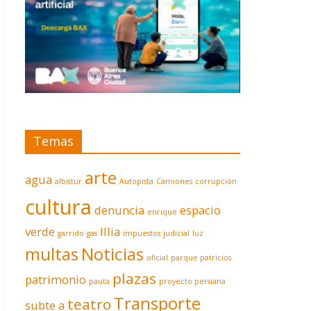
Temas
arte
agua
albistur
Autopista
Camiones
corrupción
cultura
denuncia
espacio
enrique
verde
Illia
garrido
gas
impuestos
judicial
luz
multas
Noticias
oficial
parque patricios
plazas
patrimonio
pauta
proyecto persiana
Transporte
teatro
subte a