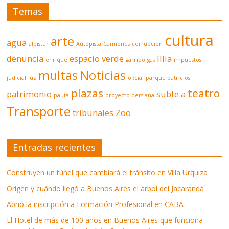
Temas
cultura
arte
agua
albistur
Autopista
Camiones
corrupción
denuncia
espacio verde
Illia
enrique
garrido
gas
impuestos
multas
Noticias
judicial
luz
oficial
parque patricios
plazas
teatro
patrimonio
subte a
pauta
proyecto persiana
Transporte
tribunales
Zoo
Entradas recientes
Construyen un túnel que cambiará el tránsito en Villa Urquiza
Origen y cuándo llegó a Buenos Aires el árbol del Jacarandá
Abrió la inscripción a Formación Profesional en CABA
El Hotel de más de 100 años en Buenos Aires que funciona