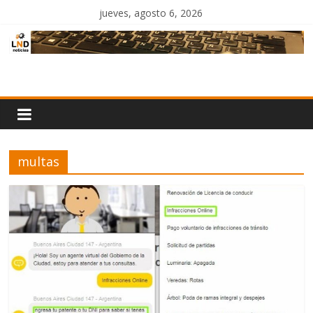
Saltar
jueves, agosto 6, 2026
al
contenido
LND
Noticias
multas