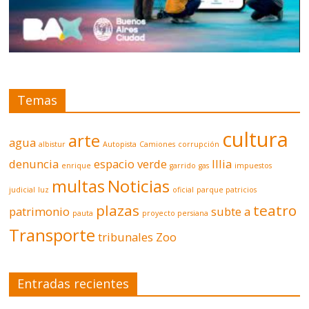
Temas
cultura
arte
agua
albistur
Autopista
Camiones
corrupción
denuncia
espacio verde
Illia
enrique
garrido
gas
impuestos
multas
Noticias
judicial
luz
oficial
parque patricios
plazas
teatro
patrimonio
subte a
pauta
proyecto persiana
Transporte
tribunales
Zoo
Entradas recientes