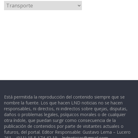
Categorías
Está permitida la reproducción del contenido siempre que se
nombre la fuente. Los que hacen LND noticias no se hacen
responsables, ni directos, ni indirectos sobre quejas, disputas,
daños o problemas legales, psíquicos morales o de cualquier
otra índole, que puedan surgir como consecuencia de la
publicación de contenidos por parte de visitantes actuales o
futuros, del portal. Editor Responsable: Gustavo Lema – Lucero
261 – (011) 15 5 174 42 19 –
lndnoticias@gmail.com
–