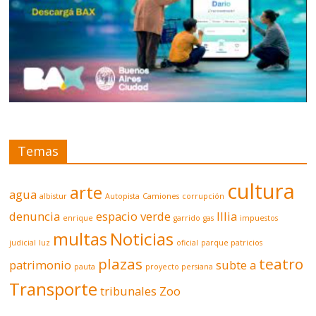
Temas
cultura
arte
agua
albistur
Autopista
Camiones
corrupción
denuncia
espacio verde
Illia
enrique
garrido
gas
impuestos
multas
Noticias
judicial
luz
oficial
parque patricios
plazas
teatro
patrimonio
subte a
pauta
proyecto persiana
Transporte
tribunales
Zoo