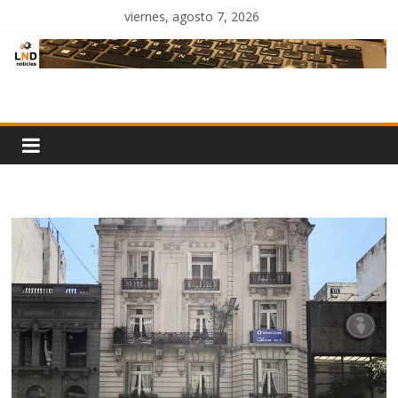
Saltar
viernes, agosto 7, 2026
al
contenido
LND
Noticias