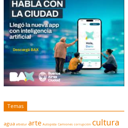
Temas
cultura
arte
agua
albistur
Autopista
Camiones
corrupción