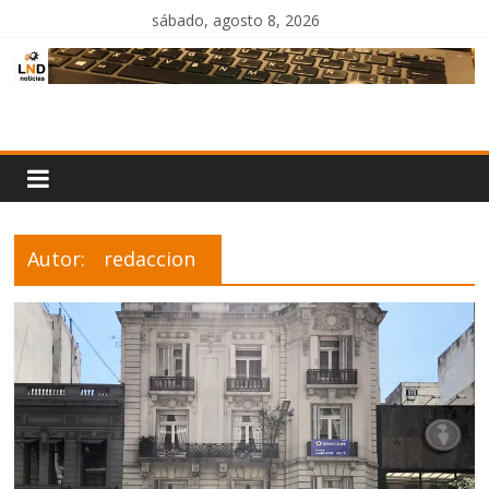
Saltar
sábado, agosto 8, 2026
al
contenido
LND
Noticias
Autor:
redaccion