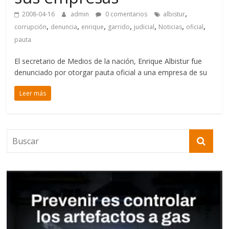
,
2008-04-16
admin
0 comentarios
albistur
,
,
,
,
,
,
,
corrupción
denuncia
enrique
garrido
judicial
Noticias
oficial
pauta
El secretario de Medios de la nación, Enrique Albistur fue
denunciado por otorgar pauta oficial a una empresa de su
Leer más