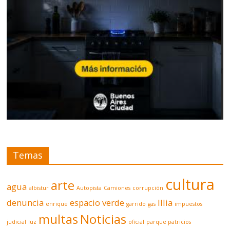
Temas
cultura
arte
agua
albistur
Autopista
Camiones
corrupción
denuncia
espacio verde
Illia
enrique
garrido
gas
impuestos
multas
Noticias
judicial
luz
oficial
parque patricios