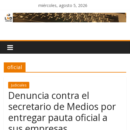
Saltar
miércoles, agosto 5, 2026
al
contenido
LND
Noticias
oficial
Judiciales
Denuncia contra el
secretario de Medios por
entregar pauta oficial a
sus empresas