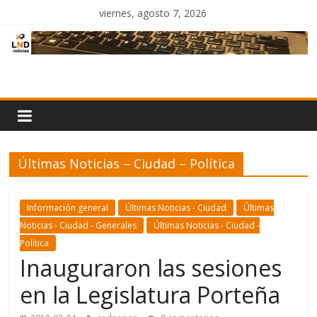
Saltar
viernes, agosto 7, 2026
al
contenido
LND
Noticias
Últimas Noticias – Ciudad – Política
Información general
Últimas Noticias - Ciudad
Últimas
Noticias - Ciudad - Generales
Últimas Noticias - Ciudad -
Política
Inauguraron las sesiones
en la Legislatura Porteña