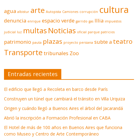
cultura
arte
agua
albistur
Autopista
Camiones
corrupción
denuncia
espacio verde
Illia
enrique
garrido
gas
impuestos
multas
Noticias
judicial
luz
oficial
parque patricios
plazas
teatro
patrimonio
subte a
pauta
proyecto persiana
Transporte
tribunales
Zoo
Entradas recientes
El edificio que llegó a Recoleta en barco desde París
Construyen un túnel que cambiará el tránsito en Villa Urquiza
Origen y cuándo llegó a Buenos Aires el árbol del Jacarandá
Abrió la inscripción a Formación Profesional en CABA
El Hotel de más de 100 años en Buenos Aires que funciona
como Museo y Centro de Arte Contemporáneo