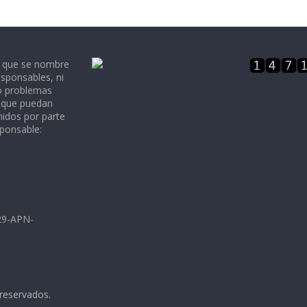
e que se nombre
sponsables, ni
 o problemas
, que puedan
nidos por parte
sponsable:
729-APN-
 reservados.