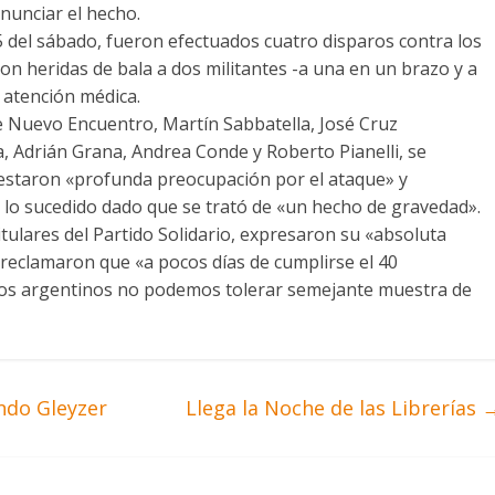
nunciar el hecho.
5 del sábado, fueron efectuados cuatro disparos contra los
ron heridas de bala a dos militantes -a una en un brazo y a
 atención médica.
e Nuevo Encuentro, Martín Sabbatella, José Cruz
, Adrián Grana, Andrea Conde y Roberto Pianelli, se
festaron «profunda preocupación por el ataque» y
 lo sucedido dado que se trató de «un hecho de gravedad».
titulares del Partido Solidario, expresaron su «absoluta
y reclamaron que «a pocos días de cumplirse el 40
6, los argentinos no podemos tolerar semejante muestra de
ndo Gleyzer
Llega la Noche de las Librerías