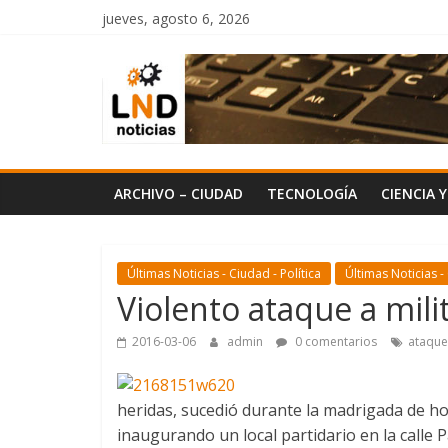
Saltar
jueves, agosto 6, 2026
al
LND
contenido
Noticias
ARCHIVO – CIUDAD
TECNOLOGÍA
CIENCIA 
Últimas Noticias - Ciudad - Política
Últimas Noticias -
Violento ataque a mil
2016-03-06
admin
0 comentarios
ataque
heridas, sucedió durante la madrigada de h
inaugurando un local partidario en la calle Pa