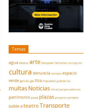
Temas
arte
agua
albistur
Autopista
Camiones
corrupción
cultura
denuncia
espacio
enrique
verde
Illia
garrido
gas
impuestos
judicial
luz
multas
Noticias
→
oficial
parque patricios
plazas
patrimonio
pauta
proyecto persiana
Transporte
teatro
subte a