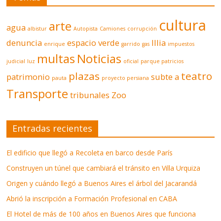
cultura
arte
agua
albistur
Autopista
Camiones
corrupción
denuncia
espacio verde
Illia
enrique
garrido
gas
impuestos
multas
Noticias
judicial
luz
oficial
parque patricios
plazas
teatro
patrimonio
subte a
pauta
proyecto persiana
Transporte
tribunales
Zoo
Entradas recientes
El edificio que llegó a Recoleta en barco desde París
Construyen un túnel que cambiará el tránsito en Villa Urquiza
Origen y cuándo llegó a Buenos Aires el árbol del Jacarandá
Abrió la inscripción a Formación Profesional en CABA
El Hotel de más de 100 años en Buenos Aires que funciona