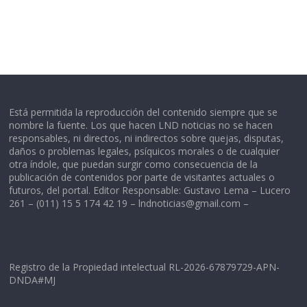
Está permitida la reproducción del contenido siempre que se
nombre la fuente. Los que hacen LND noticias no se hacen
responsables, ni directos, ni indirectos sobre quejas, disputas,
daños o problemas legales, psíquicos morales o de cualquier
otra índole, que puedan surgir como consecuencia de la
publicación de contenidos por parte de visitantes actuales o
futuros, del portal. Editor Responsable: Gustavo Lema – Lucero
261 – (011) 15 5 174 42 19 –
lndnoticias@gmail.com
–
Registro de la Propiedad intelectual RL-2026-67879729-APN-
DNDA#MJ