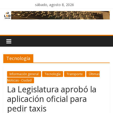
Saltar
sábado, agosto 8, 2026
al
contenido
LND
Noticias
Tecnología
Información general
Tecnología
Transporte
Últimas
Noticias - Ciudad
La Legislatura aprobó la
aplicación oficial para
pedir taxis