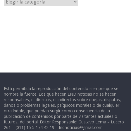
Categorías
Está permitida la reproducción del contenido siempre que se
nombre la fuente. Los que hacen LND noticias no se hacen
responsables, ni directos, ni indirectos sobre quejas, disputas,
daños o problemas legales, psíquicos morales o de cualquier
otra índole, que puedan surgir como consecuencia de la
publicación de contenidos por parte de visitantes actuales o
futuros, del portal. Editor Responsable: Gustavo Lema – Lucero
261 – (011) 15 5 174 42 19 –
lndnoticias@gmail.com
–