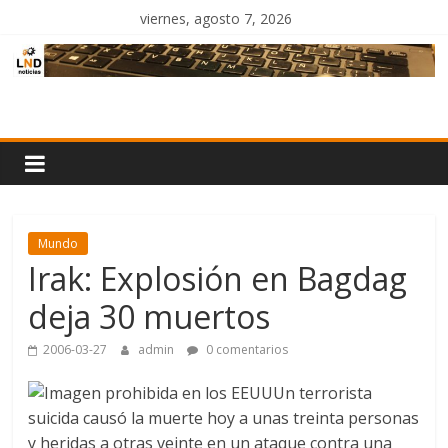
Saltar
viernes, agosto 7, 2026
al
contenido
LND
Noticias
Mundo
Irak: Explosión en Bagdag
deja 30 muertos
2006-03-27
admin
0 comentarios
Un terrorista
suicida causó la muerte hoy a unas treinta personas
y heridas a otras veinte en un ataque contra una