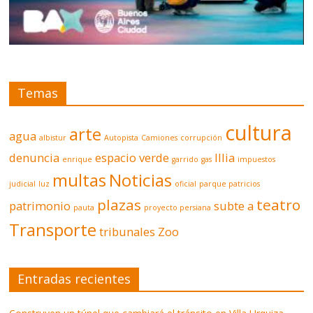
Temas
cultura
arte
agua
albistur
Autopista
Camiones
corrupción
denuncia
espacio verde
Illia
enrique
garrido
gas
impuestos
multas
Noticias
judicial
luz
oficial
parque patricios
plazas
teatro
patrimonio
subte a
pauta
proyecto persiana
Transporte
tribunales
Zoo
Entradas recientes