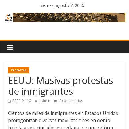
Saltar
viernes, agosto 7, 2026
al
contenido
LND
Noticias
Protestas
EEUU: Masivas protestas
de inmigrantes
2006-04-10
admin
0 comentarios
Cientos de miles de inmigrantes en Estados Unidos
protagonizan diversas movilizaciones en ciento
treinta y seis ciudades en reclamo de una reforma