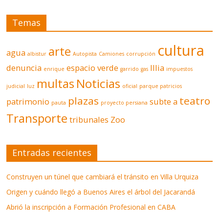
Temas
cultura
arte
agua
albistur
Autopista
Camiones
corrupción
denuncia
espacio verde
Illia
enrique
garrido
gas
impuestos
multas
Noticias
judicial
luz
oficial
parque patricios
plazas
teatro
patrimonio
subte a
pauta
proyecto persiana
Transporte
tribunales
Zoo
Entradas recientes
Construyen un túnel que cambiará el tránsito en Villa Urquiza
Origen y cuándo llegó a Buenos Aires el árbol del Jacarandá
Abrió la inscripción a Formación Profesional en CABA