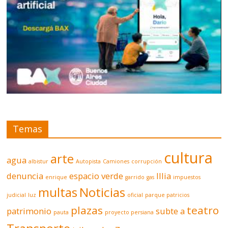
Temas
cultura
arte
agua
albistur
Autopista
Camiones
corrupción
denuncia
espacio verde
Illia
enrique
garrido
gas
impuestos
multas
Noticias
judicial
luz
oficial
parque patricios
plazas
teatro
patrimonio
subte a
pauta
proyecto persiana