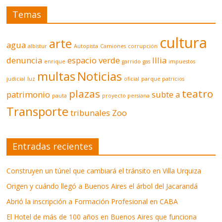
Temas
cultura
arte
agua
albistur
Autopista
Camiones
corrupción
denuncia
espacio verde
Illia
enrique
garrido
gas
impuestos
multas
Noticias
judicial
luz
oficial
parque patricios
plazas
teatro
patrimonio
subte a
pauta
proyecto persiana
Transporte
tribunales
Zoo
Entradas recientes
Construyen un túnel que cambiará el tránsito en Villa Urquiza
Origen y cuándo llegó a Buenos Aires el árbol del Jacarandá
Abrió la inscripción a Formación Profesional en CABA
El Hotel de más de 100 años en Buenos Aires que funciona