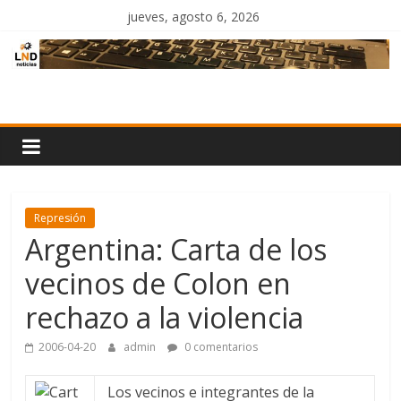
Saltar
jueves, agosto 6, 2026
al
contenido
LND
Noticias
Represión
Argentina: Carta de los
vecinos de Colon en
rechazo a la violencia
2006-04-20
admin
0 comentarios
Los vecinos e integrantes de la