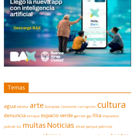
Temas
cultura
arte
agua
albistur
Autopista
Camiones
corrupción
denuncia
espacio verde
Illia
enrique
garrido
gas
impuestos
multas
Noticias
judicial
luz
oficial
parque patricios