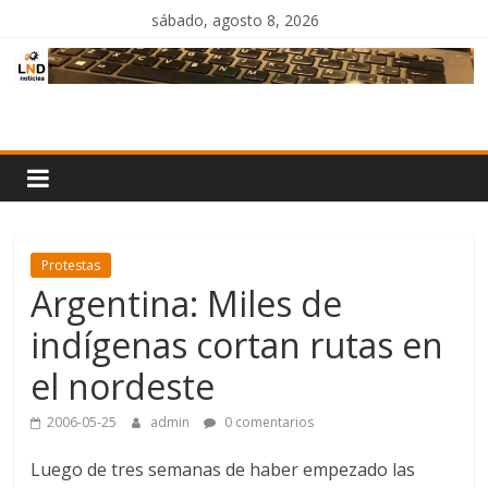
Saltar
sábado, agosto 8, 2026
al
contenido
LND
Noticias
Protestas
Argentina: Miles de
indígenas cortan rutas en
el nordeste
2006-05-25
admin
0 comentarios
Luego de tres semanas de haber empezado las