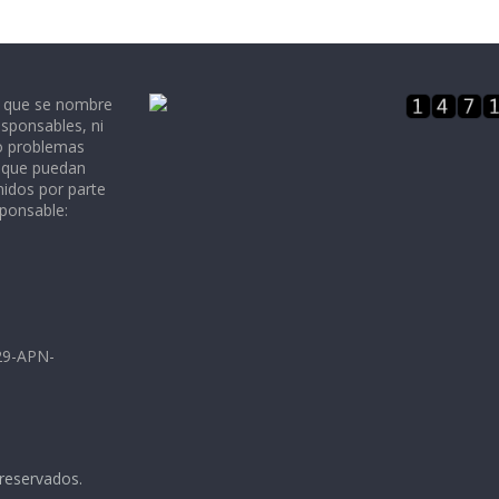
e que se nombre
sponsables, ni
 o problemas
, que puedan
nidos por parte
sponsable:
729-APN-
 reservados.