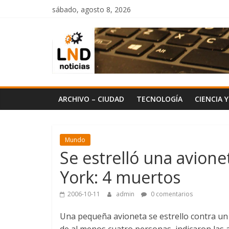
Saltar
sábado, agosto 8, 2026
al
LND
contenido
Noticias
ARCHIVO – CIUDAD
TECNOLOGÍA
CIENCIA 
Mundo
Se estrelló una avione
York: 4 muertos
2006-10-11
admin
0 comentarios
Una pequeña avioneta se estrello contra un
de al menos cuatro personas, indicaron las 