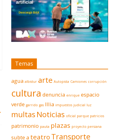
Temas
arte
agua
albistur
Autopista
Camiones
corrupción
cultura
denuncia
espacio
enrique
verde
Illia
garrido
gas
impuestos
judicial
luz
→
multas
Noticias
oficial
parque patricios
plazas
patrimonio
pauta
proyecto persiana
Transporte
teatro
subte a