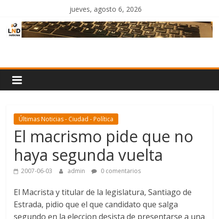
Saltar
jueves, agosto 6, 2026
al
contenido
LND
Noticias
Últimas Noticias - Ciudad - Política
El macrismo pide que no
haya segunda vuelta
2007-06-03
admin
0 comentarios
El Macrista y titular de la legislatura, Santiago de
Estrada, pidio que el que candidato que salga
segundo en la eleccion desista de presentarse a una