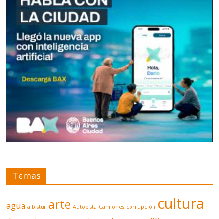
Temas
cultura
arte
agua
albistur
Autopista
Camiones
corrupción