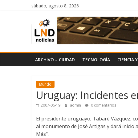
Saltar
sábado, agosto 8, 2026
al
LND
contenido
Noticias
ARCHIVO – CIUDAD
TECNOLOGÍA
CIENCIA 
Mundo
Uruguay: Incidentes e
2007-06-19
admin
0 comentarios
El presidente uruguayo, Tabaré Vázquez, co
al monumento de José Artigas y dará inicio 
Más".