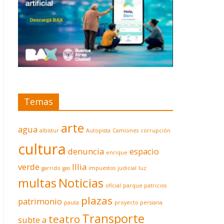
Temas
arte
agua
albistur
Autopista
Camiones
corrupción
cultura
denuncia
espacio
enrique
verde
Illia
garrido
gas
impuestos
judicial
luz
multas
Noticias
oficial
parque patricios
plazas
patrimonio
pauta
proyecto persiana
Transporte
teatro
subte a