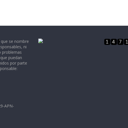
e que se nombre
sponsables, ni
 o problemas
, que puedan
nidos por parte
sponsable:
729-APN-