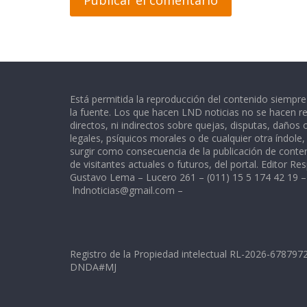
Está permitida la reproducción del contenido siempr
la fuente. Los que hacen LND noticias no se hacen re
directos, ni indirectos sobre quejas, disputas, daños
legales, psíquicos morales o de cualquier otra índole
surgir como consecuencia de la publicación de conte
de visitantes actuales o futuros, del portal. Editor Re
Gustavo Lema – Lucero 261 – (011) 15 5 174 42 19 –
lndnoticias@gmail.com
–
Registro de la Propiedad intelectual RL-2026-67879
DNDA#MJ