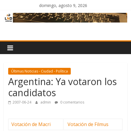
Saltar
domingo, agosto 9, 2026
al
contenido
LND
Noticias
Últimas Noticias - Ciudad - Política
Argentina: Ya votaron los
candidatos
2007-06-24
admin
0 comentarios
Votación de Macri
Votación de Filmus