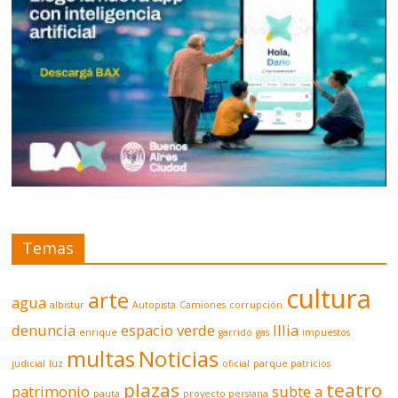
Temas
cultura
arte
agua
albistur
Autopista
Camiones
corrupción
denuncia
espacio verde
Illia
enrique
garrido
gas
impuestos
multas
Noticias
judicial
luz
oficial
parque patricios
plazas
teatro
patrimonio
subte a
pauta
proyecto persiana