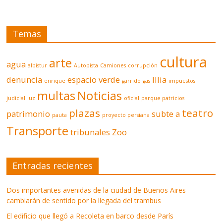
Temas
cultura
arte
agua
albistur
Autopista
Camiones
corrupción
denuncia
espacio verde
Illia
enrique
garrido
gas
impuestos
multas
Noticias
judicial
luz
oficial
parque patricios
plazas
teatro
patrimonio
subte a
pauta
proyecto persiana
Transporte
tribunales
Zoo
Entradas recientes
Dos importantes avenidas de la ciudad de Buenos Aires
cambiarán de sentido por la llegada del trambus
El edificio que llegó a Recoleta en barco desde París