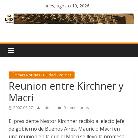
Saltar
lunes, agosto 10, 2026
al
contenido
LND
Noticias
Últimas Noticias - Ciudad - Política
Reunion entre Kirchner y
Macri
2007-06-27
admin
0 comentarios
El presidente Nestor Kirchner recibio al electo jefe
de gobierno de Buenos Aires, Mauricio Macri en
una reunión en la que el Macri se llevó la promesa