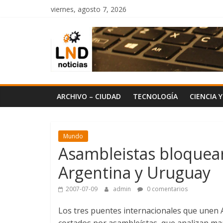
Saltar
viernes, agosto 7, 2026
al
LND
contenido
Noticias
ARCHIVO – CIUDAD
TECNOLOGÍA
CIENCIA 
Mundo
Asambleistas bloquear
Argentina y Uruguay
2007-07-09
admin
0 comentarios
Los tres puentes internacionales que unen
cortados por asambleístas, que analizan man