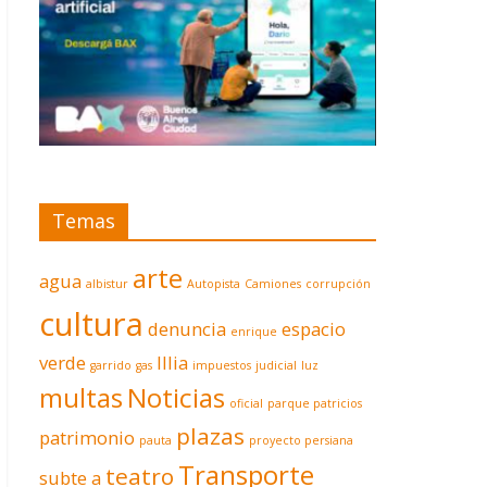
Temas
arte
agua
albistur
Autopista
Camiones
corrupción
cultura
denuncia
espacio
enrique
verde
Illia
garrido
gas
impuestos
judicial
luz
multas
Noticias
oficial
parque patricios
plazas
patrimonio
pauta
proyecto persiana
Transporte
teatro
subte a