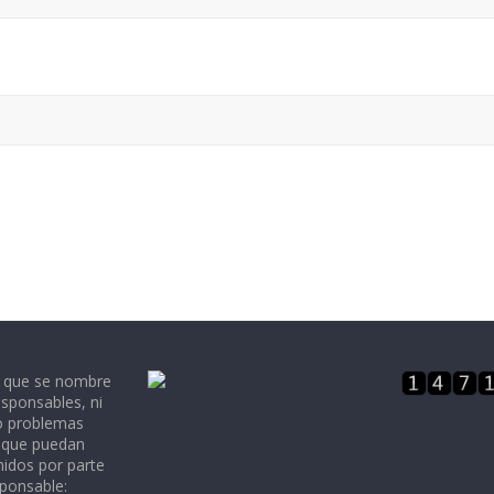
e que se nombre
sponsables, ni
 o problemas
, que puedan
nidos por parte
sponsable: