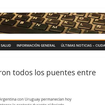
Y SALUD
INFORMACIÓN GENERAL
ÚLTIMAS NOTICIAS – CIUD
on todos los puentes entre
 Argentina con Uruguay permanecían hoy
tener la protesta durante el feriado