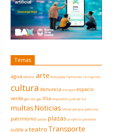
Temas
arte
agua
albistur
Autopista
Camiones
corrupción
cultura
denuncia
espacio
enrique
verde
Illia
garrido
gas
impuestos
judicial
luz
multas
Noticias
oficial
parque patricios
plazas
patrimonio
pauta
proyecto persiana
Transporte
teatro
subte a