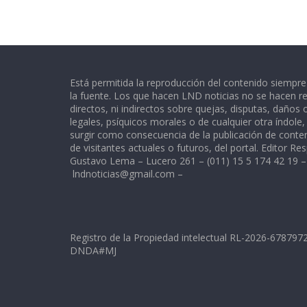
Está permitida la reproducción del contenido siempr
la fuente. Los que hacen LND noticias no se hacen re
directos, ni indirectos sobre quejas, disputas, daños
legales, psíquicos morales o de cualquier otra índole
surgir como consecuencia de la publicación de conte
de visitantes actuales o futuros, del portal. Editor Re
Gustavo Lema – Lucero 261 – (011) 15 5 174 42 19 –
lndnoticias@gmail.com
–
Registro de la Propiedad intelectual RL-2026-67879
DNDA#MJ