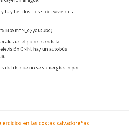
 hay heridos. Los sobrevivientes
}f5JBb9mYN_c{/youtube}
locales en el punto donde la
 televisión CNN, hay un autobús
ua.
s del río que no se sumergieron por
ercicios en las costas salvadoreñas