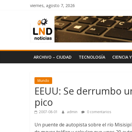
Saltar
viernes, agosto 7, 2026
al
LND
contenido
Noticias
ARCHIVO – CIUDAD
TECNOLOGÍA
CIENCIA 
Mundo
EEUU: Se derrumbo un
pico
2007-08-01
admin
0 comentarios
Un puente de autopista sobre el río Misisip
de mayor tráfico y calculan que unos 20 aut