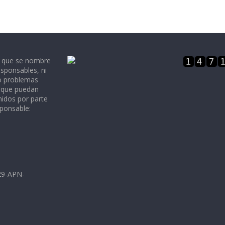
e que se nombre
sponsables, ni
 o problemas
, que puedan
nidos por parte
sponsable:
729-APN-