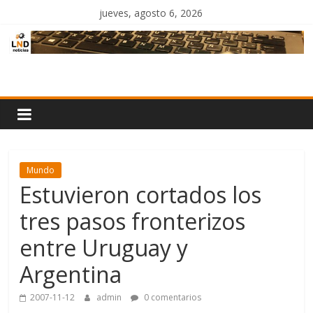
Saltar
jueves, agosto 6, 2026
al
contenido
LND
Noticias
Mundo
Estuvieron cortados los
tres pasos fronterizos
entre Uruguay y
Argentina
2007-11-12
admin
0 comentarios