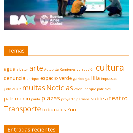
Temas
cultura
arte
agua
albistur
Autopista
Camiones
corrupción
denuncia
espacio verde
Illia
enrique
garrido
gas
impuestos
multas
Noticias
judicial
luz
oficial
parque patricios
plazas
teatro
patrimonio
subte a
pauta
proyecto persiana
Transporte
tribunales
Zoo
Entradas recientes