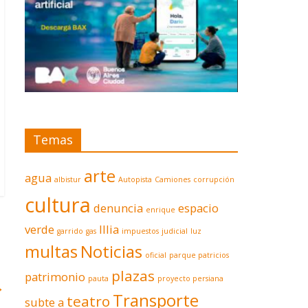
Temas
arte
agua
albistur
Autopista
Camiones
corrupción
cultura
denuncia
espacio
enrique
verde
Illia
garrido
gas
impuestos
judicial
luz
multas
Noticias
oficial
parque patricios
plazas
patrimonio
pauta
proyecto persiana
→
Transporte
teatro
subte a