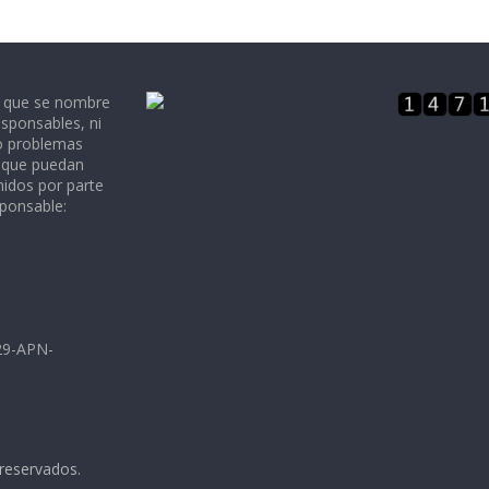
e que se nombre
sponsables, ni
 o problemas
, que puedan
nidos por parte
sponsable:
729-APN-
 reservados.