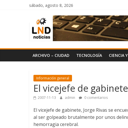
Saltar
sábado, agosto 8, 2026
al
LND
contenido
Noticias
ARCHIVO – CIUDAD
TECNOLOGÍA
CIENCIA 
Información general
El vicejefe de gabinet
2007-11-13
admin
0 comentarios
El vicejefe de gabinete, Jorge Rivas se encu
al ser golpeado brutalmente por unos delinc
hemorragia cerebral.