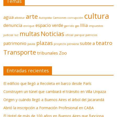
Temas
cultura
arte
agua
albistur
Autopista
Camiones
corrupción
denuncia
espacio verde
Illia
enrique
garrido
gas
impuestos
multas
Noticias
judicial
luz
oficial
parque patricios
plazas
teatro
patrimonio
subte a
pauta
proyecto persiana
Transporte
tribunales
Zoo
Entradas recientes
El edificio que llegó a Recoleta en barco desde París
Construyen un túnel que cambiará el tránsito en Villa Urquiza
Origen y cuándo llegó a Buenos Aires el árbol del Jacarandá
Abrió la inscripción a Formación Profesional en CABA
El Hotel de más de 100 años en Buenos Aires que funciona