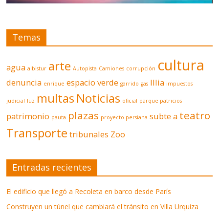
Temas
cultura
arte
agua
albistur
Autopista
Camiones
corrupción
denuncia
espacio verde
Illia
enrique
garrido
gas
impuestos
multas
Noticias
judicial
luz
oficial
parque patricios
plazas
teatro
patrimonio
subte a
pauta
proyecto persiana
Transporte
tribunales
Zoo
Entradas recientes
El edificio que llegó a Recoleta en barco desde París
Construyen un túnel que cambiará el tránsito en Villa Urquiza