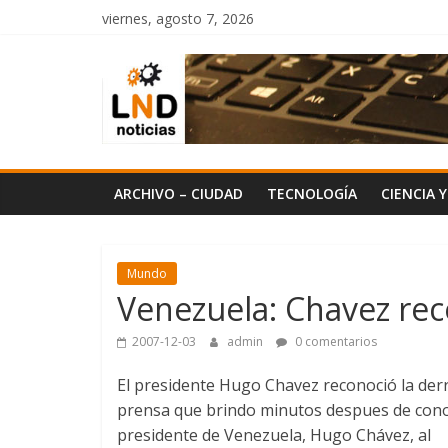
Saltar
viernes, agosto 7, 2026
al
LND
contenido
Noticias
ARCHIVO – CIUDAD
TECNOLOGÍA
CIENCIA 
Mundo
Venezuela: Chavez rec
2007-12-03
admin
0 comentarios
El presidente Hugo Chavez reconoció la der
prensa que brindo minutos despues de conoce
presidente de Venezuela, Hugo Chávez, al