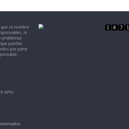
e que se nombre
sponsables, ni
 o problemas
, que puedan
nidos por parte
sponsable:
729-APN-
 reservados.