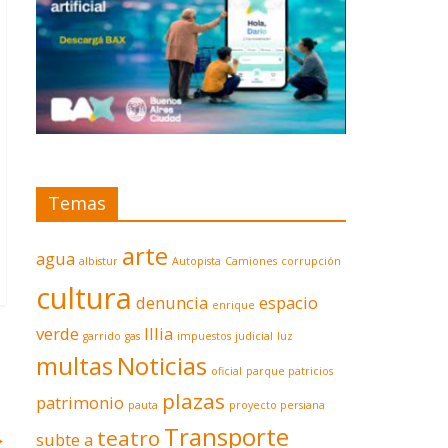
Temas
arte
agua
albistur
Autopista
Camiones
corrupción
cultura
denuncia
espacio
enrique
verde
Illia
garrido
gas
impuestos
judicial
luz
multas
Noticias
oficial
parque patricios
plazas
patrimonio
pauta
proyecto persiana
Transporte
teatro
→
subte a