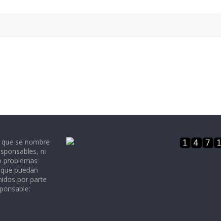
e que se nombre
sponsables, ni
 o problemas
, que puedan
nidos por parte
sponsable: