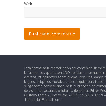
Web
Está permitida la reproducción del contenido siempr
la fuente. Los que hacen LND noticias no se hacen re
directos, ni indirectos sobre quejas, disputas, daños
legales, psíquicos morales o de cualquier otra índole
surgir como consecuencia de la publicación de conte
de visitantes actuales o futuros, del portal. Editor Re
Gustavo Lema – Lucero 261 – (011) 15 5 174 42 19 –
lndnoticias@gmail.com
–