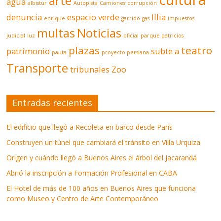
arte
agua
albistur
Autopista
Camiones
corrupción
denuncia
espacio verde
Illia
enrique
garrido
gas
impuestos
multas
Noticias
judicial
luz
oficial
parque patricios
plazas
teatro
patrimonio
subte a
pauta
proyecto persiana
Transporte
tribunales
Zoo
Entradas recientes
El edificio que llegó a Recoleta en barco desde París
Construyen un túnel que cambiará el tránsito en Villa Urquiza
Origen y cuándo llegó a Buenos Aires el árbol del Jacarandá
Abrió la inscripción a Formación Profesional en CABA
El Hotel de más de 100 años en Buenos Aires que funciona
como Museo y Centro de Arte Contemporáneo