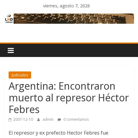
Saltar
viernes, agosto 7, 2026
al
contenido
LND
Noticias
Judiciales
Argentina: Encontraron
muerto al represor Héctor
Febres
2007-12-10
admin
0 comentarios
El represor y ex prefecto Hector Febres fue