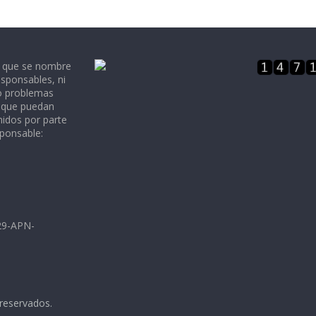
e que se nombre
sponsables, ni
 o problemas
, que puedan
nidos por parte
sponsable:
729-APN-
 reservados.