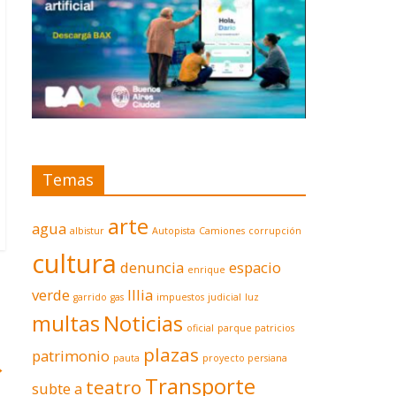
Temas
arte
agua
albistur
Autopista
Camiones
corrupción
cultura
denuncia
espacio
enrique
verde
Illia
garrido
gas
impuestos
judicial
luz
multas
Noticias
oficial
parque patricios
plazas
patrimonio
pauta
proyecto persiana
→
Transporte
teatro
subte a