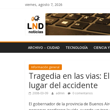
Saltar
viernes, agosto 7, 2026
al
LND
contenido
Noticias
ARCHIVO – CIUDAD
TECNOLOGÍA
CIENCIA 
Información general
Tragedia en las vias: E
lugar del accidente
2008-03-09
admin
0 comentarios
El gobernador de la provincia de Buenos Aires,
personas perdieron la vida, cuando un tren 