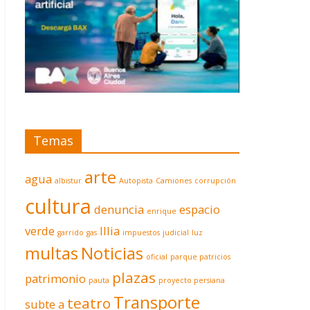
Temas
arte
agua
albistur
Autopista
Camiones
corrupción
cultura
denuncia
espacio
enrique
verde
Illia
garrido
gas
impuestos
judicial
luz
multas
Noticias
oficial
parque patricios
plazas
patrimonio
pauta
proyecto persiana
Transporte
teatro
subte a