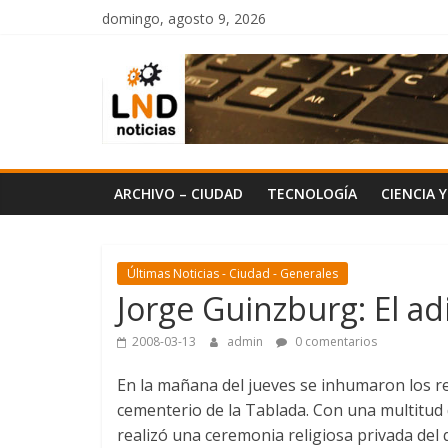
Saltar
domingo, agosto 9, 2026
al
LND
contenido
Noticias
ARCHIVO – CIUDAD
TECNOLOGÍA
CIENCIA 
Últimas Noticias - Ciudad - Generales
Jorge Guinzburg: El ad
2008-03-13
admin
0 comentarios
En la mañana del jueves se inhumaron los r
cementerio de la Tablada. Con una multitud d
realizó una ceremonia religiosa privada del