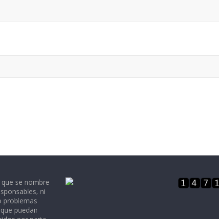
e que se nombre
sponsables, ni
 o problemas
, que puedan