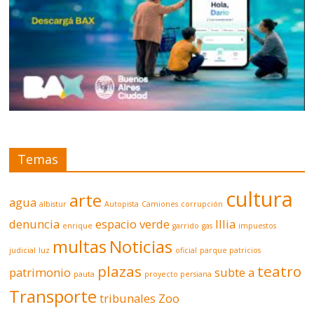
Temas
cultura
arte
agua
albistur
Autopista
Camiones
corrupción
denuncia
espacio verde
Illia
enrique
garrido
gas
impuestos
multas
Noticias
judicial
luz
oficial
parque patricios
plazas
teatro
patrimonio
subte a
pauta
proyecto persiana
Transporte
tribunales
Zoo