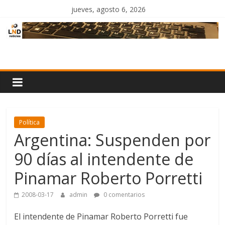
Saltar
jueves, agosto 6, 2026
al
contenido
LND
Noticias
Política
Argentina: Suspenden por
90 días al intendente de
Pinamar Roberto Porretti
2008-03-17
admin
0 comentarios
El intendente de Pinamar Roberto Porretti fue