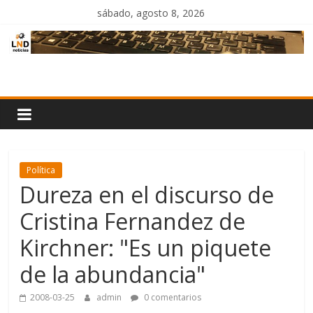
Saltar
sábado, agosto 8, 2026
al
contenido
LND
Noticias
Política
Dureza en el discurso de
Cristina Fernandez de
Kirchner: "Es un piquete
de la abundancia"
2008-03-25
admin
0 comentarios