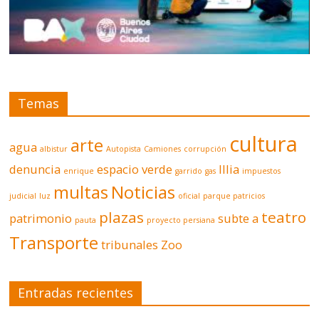
Temas
cultura
arte
agua
albistur
Autopista
Camiones
corrupción
denuncia
espacio verde
Illia
enrique
garrido
gas
impuestos
multas
Noticias
judicial
luz
oficial
parque patricios
plazas
teatro
patrimonio
subte a
pauta
proyecto persiana
Transporte
tribunales
Zoo
Entradas recientes