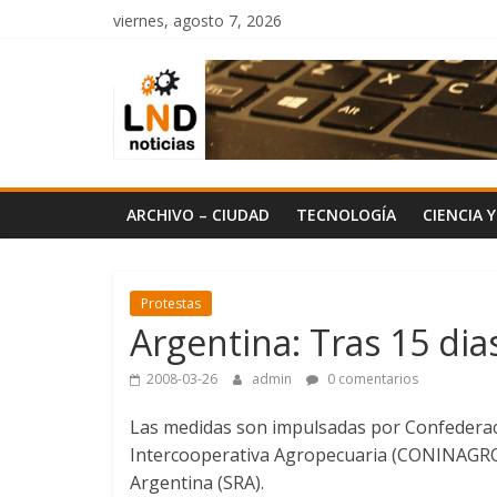
Saltar
viernes, agosto 7, 2026
al
LND
contenido
Noticias
ARCHIVO – CIUDAD
TECNOLOGÍA
CIENCIA 
Protestas
Argentina: Tras 15 dia
2008-03-26
admin
0 comentarios
Las medidas son impulsadas por Confederac
Intercooperativa Agropecuaria (CONINAGRO),
Argentina (SRA).