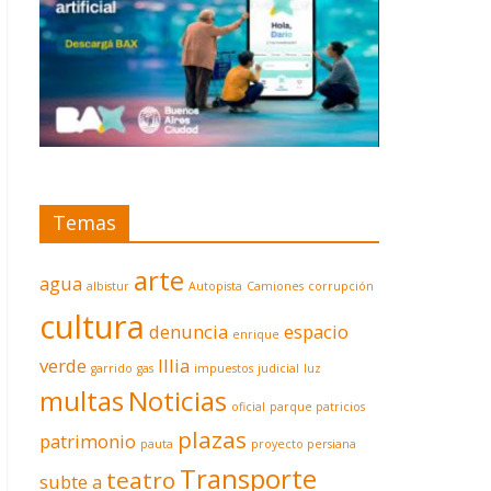
Temas
arte
agua
albistur
Autopista
Camiones
corrupción
cultura
denuncia
espacio
enrique
verde
Illia
garrido
gas
impuestos
judicial
luz
multas
Noticias
oficial
parque patricios
plazas
patrimonio
pauta
proyecto persiana
Transporte
teatro
subte a