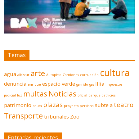
Temas
cultura
arte
agua
albistur
Autopista
Camiones
corrupción
denuncia
espacio verde
Illia
enrique
garrido
gas
impuestos
multas
Noticias
judicial
luz
oficial
parque patricios
plazas
teatro
patrimonio
subte a
pauta
proyecto persiana
Transporte
tribunales
Zoo
Entradas recientes