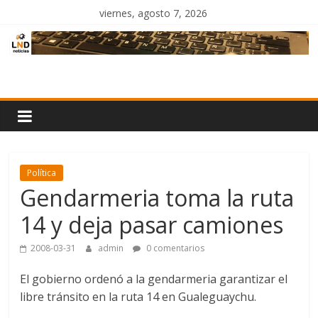
Saltar
viernes, agosto 7, 2026
al
contenido
LND
Noticias
Política
Gendarmeria toma la ruta
14 y deja pasar camiones
2008-03-31
admin
0 comentarios
El gobierno ordenó a la gendarmeria garantizar el
libre tránsito en la ruta 14 en Gualeguaychu.