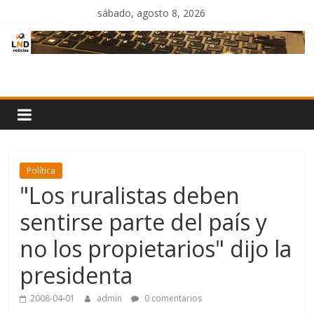
Saltar
sábado, agosto 8, 2026
al
contenido
LND
Noticias
Política
"Los ruralistas deben
sentirse parte del país y
no los propietarios" dijo la
presidenta
2008-04-01
admin
0 comentarios