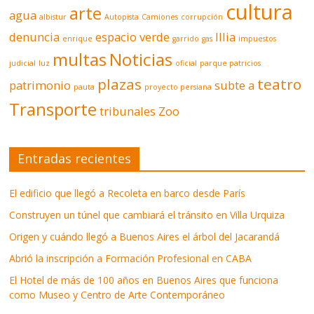
cultura
arte
agua
albistur
Autopista
Camiones
corrupción
denuncia
espacio verde
Illia
enrique
garrido
gas
impuestos
multas
Noticias
judicial
luz
oficial
parque patricios
plazas
teatro
patrimonio
subte a
pauta
proyecto persiana
Transporte
tribunales
Zoo
Entradas recientes
El edificio que llegó a Recoleta en barco desde París
Construyen un túnel que cambiará el tránsito en Villa Urquiza
Origen y cuándo llegó a Buenos Aires el árbol del Jacarandá
Abrió la inscripción a Formación Profesional en CABA
El Hotel de más de 100 años en Buenos Aires que funciona
como Museo y Centro de Arte Contemporáneo