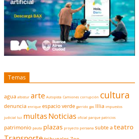
Temas
cultura
arte
agua
albistur
Autopista
Camiones
corrupción
denuncia
espacio verde
Illia
enrique
garrido
gas
impuestos
multas
Noticias
judicial
luz
oficial
parque patricios
plazas
teatro
patrimonio
subte a
pauta
proyecto persiana
Transporte
tribunales
Zoo