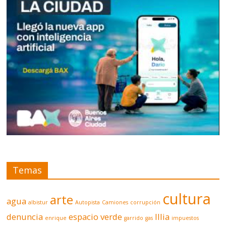
Temas
cultura
arte
agua
albistur
Autopista
Camiones
corrupción
denuncia
espacio verde
Illia
enrique
garrido
gas
impuestos