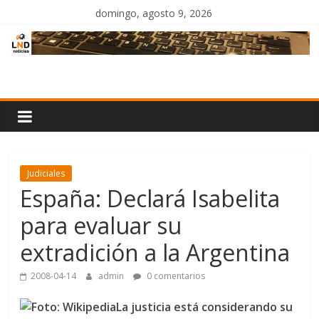
Saltar
domingo, agosto 9, 2026
al
contenido
LND
Noticias
Judiciales
España: Declará Isabelita
para evaluar su
extradición a la Argentina
2008-04-14
admin
0 comentarios
La justicia está considerando su