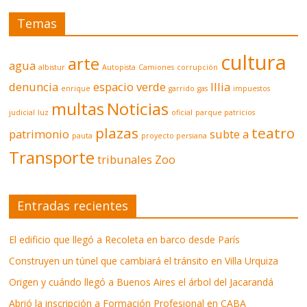
Temas
cultura
arte
agua
albistur
Autopista
Camiones
corrupción
denuncia
espacio verde
Illia
enrique
garrido
gas
impuestos
multas
Noticias
judicial
luz
oficial
parque patricios
plazas
teatro
patrimonio
subte a
pauta
proyecto persiana
Transporte
tribunales
Zoo
Entradas recientes
El edificio que llegó a Recoleta en barco desde París
Construyen un túnel que cambiará el tránsito en Villa Urquiza
Origen y cuándo llegó a Buenos Aires el árbol del Jacarandá
Abrió la inscripción a Formación Profesional en CABA