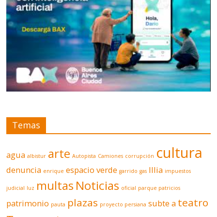
Temas
cultura
arte
agua
albistur
Autopista
Camiones
corrupción
denuncia
espacio verde
Illia
enrique
garrido
gas
impuestos
multas
Noticias
judicial
luz
oficial
parque patricios
plazas
teatro
patrimonio
subte a
pauta
proyecto persiana