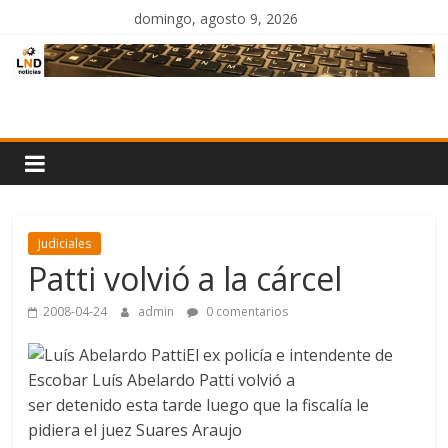
Saltar
domingo, agosto 9, 2026
al
contenido
LND
Noticias
Judiciales
Patti volvió a la cárcel
2008-04-24
admin
0 comentarios
El ex policía e intendente de
Escobar Luís Abelardo Patti volvió a
ser detenido esta tarde luego que la fiscalía le
pidiera el juez Suares Araujo