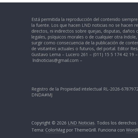
Está permitida la reproducción del contenido siempr
la fuente. Los que hacen LND noticias no se hacen re
directos, ni indirectos sobre quejas, disputas, daños
legales, psíquicos morales o de cualquier otra índole
surgir como consecuencia de la publicación de conte
de visitantes actuales o futuros, del portal. Editor Re
Gustavo Lema – Lucero 261 – (011) 15 5 174 42 19 –
lndnoticias@gmail.com
–
Registro de la Propiedad intelectual RL-2026-67879
DNDA#MJ
Copyright © 2026
LND Noticias
. Todos los derechos
Tema:
ColorMag
por ThemeGrill. Funciona con
Word