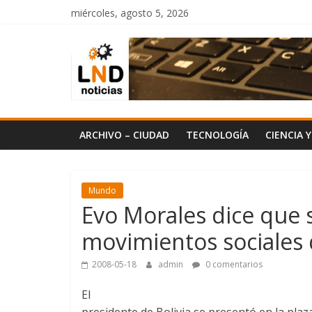
Saltar
miércoles, agosto 5, 2026
al
LND
contenido
Noticias
ARCHIVO – CIUDAD
TECNOLOGÍA
CIENCIA 
Mundo
Evo Morales dice que 
movimientos sociales 
2008-05-18
admin
0 comentarios
El
presidente de Bolivia se presentó en la plaz