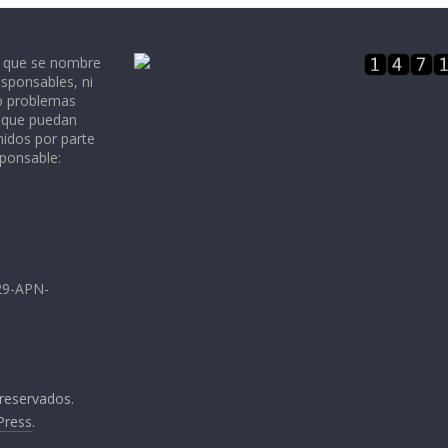
e que se nombre
sponsables, ni
 o problemas
, que puedan
nidos por parte
sponsable:
729-APN-
 reservados.
Press
.