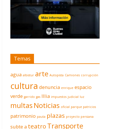
Temas
arte
agua
albistur
Autopista
Camiones
corrupción
cultura
denuncia
espacio
enrique
verde
Illia
garrido
gas
impuestos
judicial
luz
multas
Noticias
oficial
parque patricios
plazas
patrimonio
pauta
proyecto persiana
Transporte
teatro
subte a