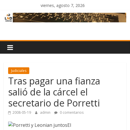
Saltar
viernes, agosto 7, 2026
al
contenido
LND
Noticias
Judiciales
Tras pagar una fianza
salió de la cárcel el
secretario de Porretti
2008-05-19
admin
0 comentarios
El