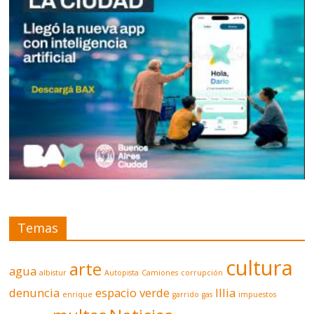
Temas
cultura
arte
agua
albistur
Autopista
Camiones
corrupción
denuncia
espacio verde
Illia
enrique
garrido
gas
impuestos