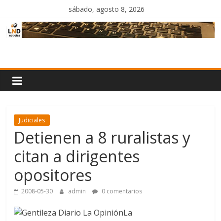
Saltar
sábado, agosto 8, 2026
al
contenido
LND
Noticias
Judiciales
Detienen a 8 ruralistas y
citan a dirigentes
opositores
2008-05-30
admin
0 comentarios
La