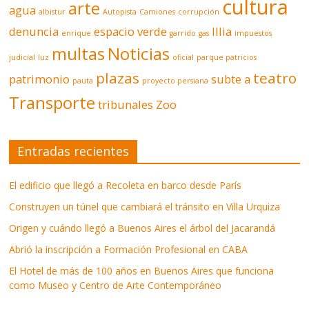
cultura
arte
agua
albistur
Autopista
Camiones
corrupción
denuncia
espacio verde
Illia
enrique
garrido
gas
impuestos
multas
Noticias
judicial
luz
oficial
parque patricios
plazas
teatro
patrimonio
subte a
pauta
proyecto persiana
Transporte
tribunales
Zoo
Entradas recientes
El edificio que llegó a Recoleta en barco desde París
Construyen un túnel que cambiará el tránsito en Villa Urquiza
Origen y cuándo llegó a Buenos Aires el árbol del Jacarandá
Abrió la inscripción a Formación Profesional en CABA
El Hotel de más de 100 años en Buenos Aires que funciona
como Museo y Centro de Arte Contemporáneo