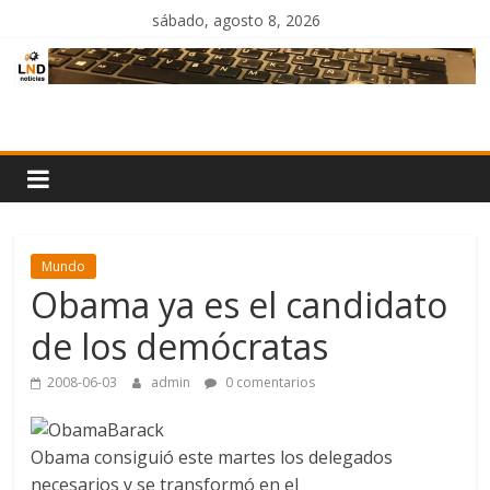
Saltar
sábado, agosto 8, 2026
al
contenido
LND
Noticias
Mundo
Obama ya es el candidato
de los demócratas
2008-06-03
admin
0 comentarios
Barack
Obama consiguió este martes los delegados
necesarios y se transformó en el