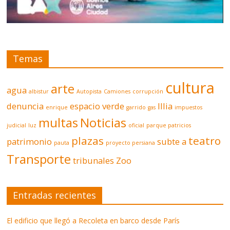
Temas
cultura
arte
agua
albistur
Autopista
Camiones
corrupción
denuncia
espacio verde
Illia
enrique
garrido
gas
impuestos
multas
Noticias
judicial
luz
oficial
parque patricios
plazas
teatro
patrimonio
subte a
pauta
proyecto persiana
Transporte
tribunales
Zoo
Entradas recientes
El edificio que llegó a Recoleta en barco desde París