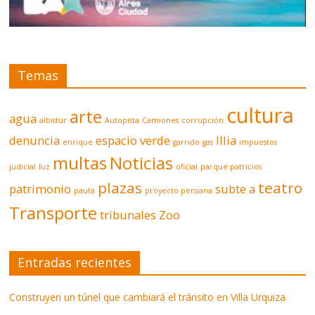
Temas
cultura
arte
agua
albistur
Autopista
Camiones
corrupción
denuncia
espacio verde
Illia
enrique
garrido
gas
impuestos
multas
Noticias
judicial
luz
oficial
parque patricios
plazas
teatro
patrimonio
subte a
pauta
proyecto persiana
Transporte
tribunales
Zoo
Entradas recientes
Construyen un túnel que cambiará el tránsito en Villa Urquiza