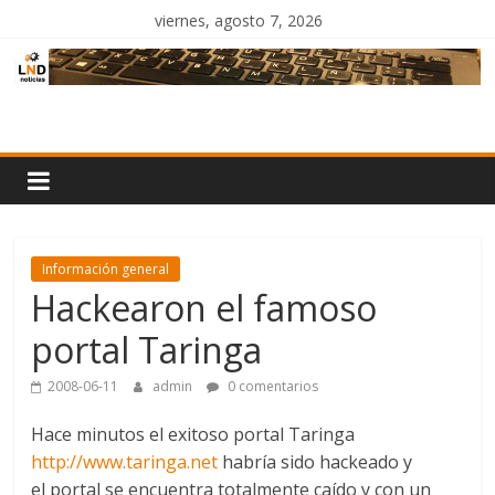
Saltar
viernes, agosto 7, 2026
al
contenido
LND
Noticias
Información general
Hackearon el famoso
portal Taringa
2008-06-11
admin
0 comentarios
Hace minutos el exitoso portal Taringa
http://www.taringa.net
habría sido hackeado y
el portal se encuentra totalmente caído y con un