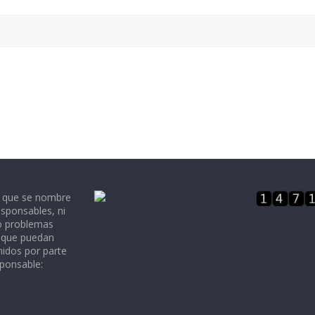
e que se nombre
sponsables, ni
 o problemas
, que puedan
nidos por parte
sponsable: