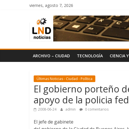
Saltar
viernes, agosto 7, 2026
al
LND
contenido
Noticias
ARCHIVO – CIUDAD
TECNOLOGÍA
CIENCIA 
Últimas Noticias - Ciudad - Política
El gobierno porteño d
apoyo de la policia fed
2008-06-24
admin
0 comentarios
El jefe de gabinete
del gobierno de la Ciudad de Buenos Aires,