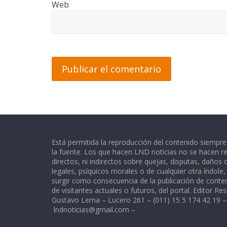
Web
Está permitida la reproducción del contenido siempr
la fuente. Los que hacen LND noticias no se hacen re
directos, ni indirectos sobre quejas, disputas, daños
legales, psíquicos morales o de cualquier otra índole
surgir como consecuencia de la publicación de conte
de visitantes actuales o futuros, del portal. Editor Re
Gustavo Lema – Lucero 261 – (011) 15 5 174 42 19 –
lndnoticias@gmail.com
–