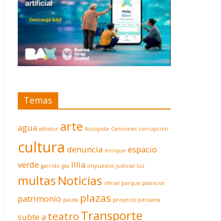
Temas
arte
agua
albistur
Autopista
Camiones
corrupción
cultura
denuncia
espacio
enrique
verde
Illia
garrido
gas
impuestos
judicial
luz
multas
Noticias
oficial
parque patricios
plazas
patrimonio
pauta
proyecto persiana
Transporte
teatro
subte a