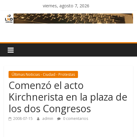
Saltar
viernes, agosto 7, 2026
al
contenido
LND
Noticias
Últimas Noticias - Ciudad - Protestas
Comenzó el acto
Kirchnerista en la plaza de
los dos Congresos
2008-07-15
admin
0 comentarios