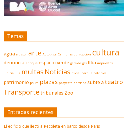
Temas
cultura
arte
agua
albistur
Autopista
Camiones
corrupción
denuncia
espacio verde
Illia
enrique
garrido
gas
impuestos
multas
Noticias
judicial
luz
oficial
parque patricios
plazas
teatro
patrimonio
subte a
pauta
proyecto persiana
Transporte
tribunales
Zoo
Entradas recientes
El edificio que llegó a Recoleta en barco desde París