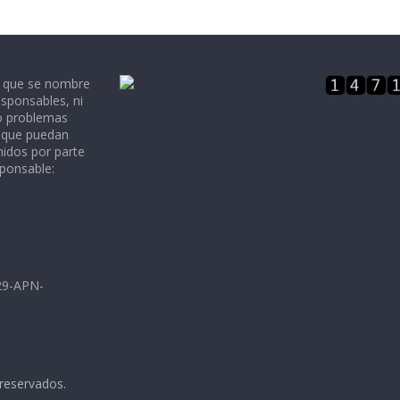
e que se nombre
sponsables, ni
 o problemas
, que puedan
nidos por parte
sponsable:
729-APN-
 reservados.