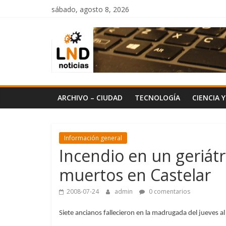
Saltar
sábado, agosto 8, 2026
al
LND
contenido
Noticias
ARCHIVO – CIUDAD
TECNOLOGÍA
CIENCIA 
Información general
Incendio en un geriátr
muertos en Castelar
2008-07-24
admin
0 comentarios
Siete ancianos fallecieron en la madrugada del jueves al