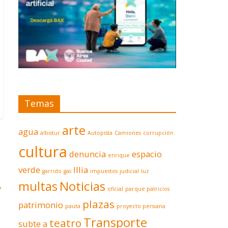
Temas
arte
agua
albistur
Autopista
Camiones
corrupción
cultura
denuncia
espacio
enrique
verde
Illia
garrido
gas
impuestos
judicial
luz
multas
Noticias
→
oficial
parque patricios
plazas
patrimonio
pauta
proyecto persiana
Transporte
teatro
subte a