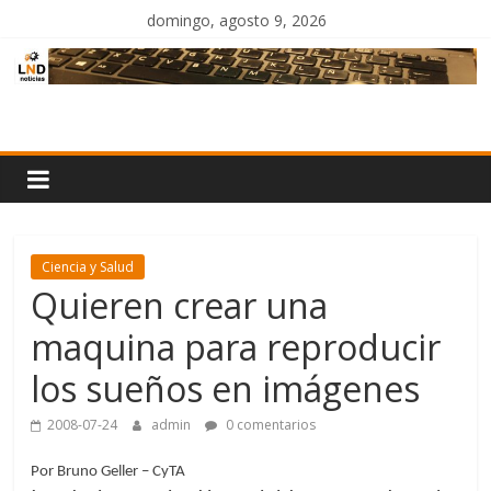
Saltar
domingo, agosto 9, 2026
al
contenido
LND
Noticias
Ciencia y Salud
Quieren crear una
maquina para reproducir
los sueños en imágenes
2008-07-24
admin
0 comentarios
Por Bruno Geller – CyTA