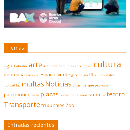
Temas
cultura
arte
agua
albistur
Autopista
Camiones
corrupción
denuncia
espacio verde
Illia
enrique
garrido
gas
impuestos
multas
Noticias
judicial
luz
oficial
parque patricios
plazas
teatro
patrimonio
subte a
pauta
proyecto persiana
Transporte
tribunales
Zoo
Entradas recientes