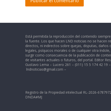
Está permitida la reproducción del contenido siempr
la fuente. Los que hacen LND noticias no se hacen re
directos, ni indirectos sobre quejas, disputas, daños
legales, psíquicos morales o de cualquier otra índole
surgir como consecuencia de la publicación de conte
de visitantes actuales o futuros, del portal. Editor Re
Gustavo Lema – Lucero 261 – (011) 15 5 174 42 19 –
lndnoticias@gmail.com
–
Registro de la Propiedad intelectual RL-2026-67879
DNDA#MJ