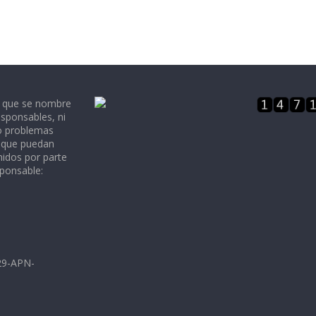
e que se nombre
sponsables, ni
 o problemas
, que puedan
nidos por parte
sponsable:
729-APN-