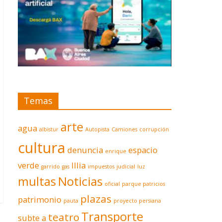
Temas
arte
agua
albistur
Autopista
Camiones
corrupción
cultura
denuncia
espacio
enrique
verde
Illia
garrido
gas
impuestos
judicial
luz
multas
Noticias
oficial
parque patricios
plazas
patrimonio
pauta
proyecto persiana
Transporte
teatro
subte a