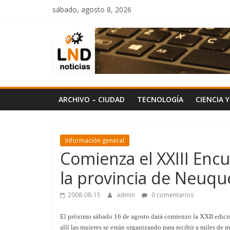
Saltar
sábado, agosto 8, 2026
al
LND
contenido
Noticias
ARCHIVO – CIUDAD
TECNOLOGÍA
CIENCIA 
Información general
Comienza el XXIII Enc
la provincia de Neuq
2008-08-15
admin
0 comentarios
El próximo sábado 16 de agosto dará comienzo la XXII edició
allí las mujeres se están organizando para recibir a miles de 